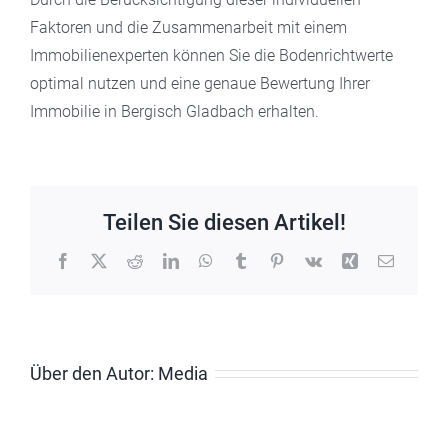
Faktoren und die Zusammenarbeit mit einem
Immobilienexperten können Sie die Bodenrichtwerte
optimal nutzen und eine genaue Bewertung Ihrer
Immobilie in Bergisch Gladbach erhalten.
Teilen Sie diesen Artikel!
Facebook
X
Reddit
LinkedIn
WhatsApp
Tumblr
Pinterest
Vk
Xing
E-
Mail
Über den Autor:
Media
Ich