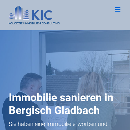
Zum
Inhalt
springen
Immobilie sanieren in
Bergisch Gladbach
Sie haben eine Immobilie erworben und