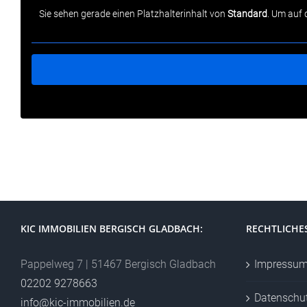
Sie sehen gerade einen Platzhalterinhalt von
Standard
. Um auf 
KIC IMMOBILIEN BERGISCH GLADBACH:
RECHTLICHE
Pappelweg 7 | 51467 Bergisch Gladbach
Impressu
02202 9278663
Datenschu
info@kic-immobilien.de