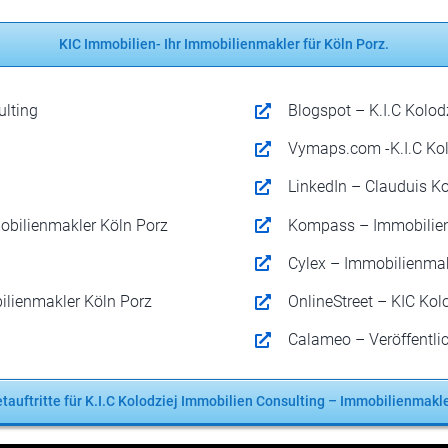
KIC Immobilien- Ihr Immobilienmakler für Köln Porz.
ulting
Blogspot – K.I.C Kolo
Vymaps.com -K.I.C Kol
LinkedIn – Clauduis Ko
mobilienmakler Köln Porz
Kompass – Immobilien
Cylex – Immobilienmak
ilienmakler Köln Porz
OnlineStreet – KIC Kol
Calameo – Veröffentli
etauftritte für K.I.C Kolodziej Immobilien Consulting – Immobilienmakl